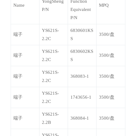
YongSheng
Function
Name
MPQ
P/N
Equivalent
P/N
YS621S-
6830601KS
端子
3500/盘
2.2C
S
YS621S-
6830602KS
端子
3500/盘
2.2C
S
YS621S-
端子
368083-1
3500/盘
2.2C
YS621S-
端子
1743656-1
3500/盘
2.2C
YS621S-
端子
368084-1
3500/盘
2.2B
YS621S-